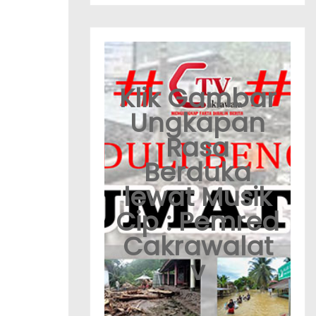
Klik Gambar
Ungkapan
Rasa
Berduka
lewat Musik
Cip : Pemred
Cakrawalat
v