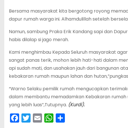
Bersama masyarakat kita bergotong royong memad
dapur rumah warga ini. Alhamdulillah setelah berse
Namun, sambung Praka Erik Kandang sapi dan Dapu
habis dilalap si jago merah.
Kami menghimbau Kepada Seluruh masyarakat agar l
sangat panas terik, mohon lebih hati-hati dalam men
api sudah mati, dan usahakan jauh dari bangunan at
kebakaran rumah maupun lahan dan hutan,”pungkas
“Warno Selaku pemilik rumah mengucapkan terimaka
dalam membantu memadamkan Kebakaran rumah sa
yang lebih luas”,Tutupnya.
(Kurdi).
F
T
E
W
S
a
w
m
h
h