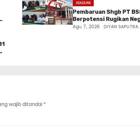
HEADLINE
Pembaruan Shgb PT BS
Berpotensi Rugikan Neg
Di
Kementrian ATR/BPN Di
Agu 7, 2026
DIYAN SAPUTRA
PTUN Jakarta
81
da
ang wajib ditandai
*