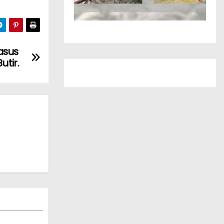
asus
utir.