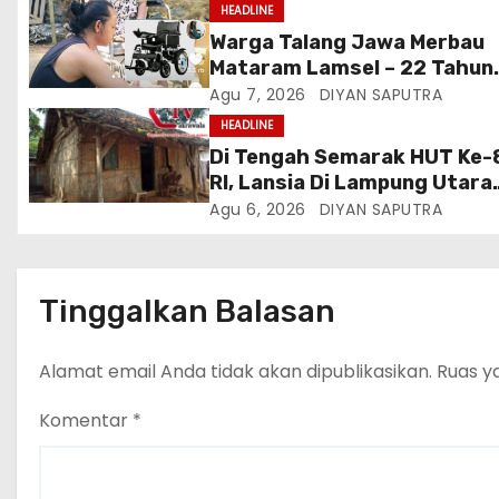
HEADLINE
Warga Talang Jawa Merbau
Mataram Lamsel – 22 Tahun
Lumpuh Vina Agustina Viral 
Agu 7, 2026
DIYAN SAPUTRA
Tiktok Inginkan Kursi Roda
HEADLINE
Listrik, Kepala Perwakilan
Di Tengah Semarak HUT Ke-
Provinsi Lampung Media
RI, Lansia Di Lampung Utara
Cakrawala Tv Meminta Pem
Hidup Memprihatinkan
Agu 6, 2026
DIYAN SAPUTRA
Lamsel Bertindak
Tinggalkan Balasan
Alamat email Anda tidak akan dipublikasikan.
Ruas y
Komentar
*