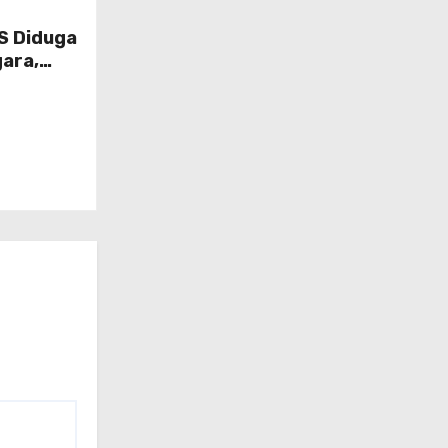
S Diduga
ara,
 Gugat Di