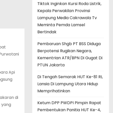
Tiktok Inginkan Kursi Roda Listrik,
Kepala Perwakilan Provinsi
Lampung Media Cakrawala Tv
Meminta Pemda Lamsel
Bertindak
Pembaruan Shgb PT BSS Diduga
pat
Berpotensi Rugikan Negara,
Purwotani
Kementrian ATR/BPN Di Gugat Di
PTUN Jakarta
bara Api
Di Tengah Semarak HUT Ke-81 RI,
ngsung
Lansia Di Lampung Utara Hidup
Memprihatinkan
akaran di
Ketum DPP PWDPI Pimpin Rapat
i yang
Pembentukan Panitia HUT Ke-4,