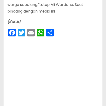
warga sebalang,”tutup Ali Wardana. Saat
bincang dengan media ini.
(Kurdi).
F
T
E
W
S
a
w
m
h
h
c
itt
ai
a
ar
e
er
l
ts
e
b
A
o
p
o
p
k