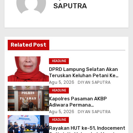
SAPUTRA
Related Post
HEADLINE
DPRD Lampung Selatan Akan
Teruskan Keluhan Petani Ke
Dinas Terkait, Minta Audit
Agu 5, 2026
DIYAN SAPUTRA
Penyaluran Pupuk Bersubsidi Di
HEADLINE
Desa Budi Lestari
Kapolres Pasaman AKBP
Adiwara Permana
Anggawisastra S.I.K. Sambut
Agu 5, 2026
DIYAN SAPUTRA
Kedatangan Kepala Cakrawala
HEADLINE
Tv Sumatera Barat
Rayakan HUT ke-51, Indocement