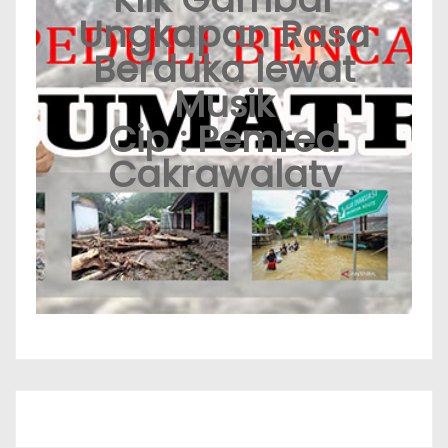
Ungkapan Rasa
Berduka lewat
Musik
Cip : Pemred
Cakrawalatv