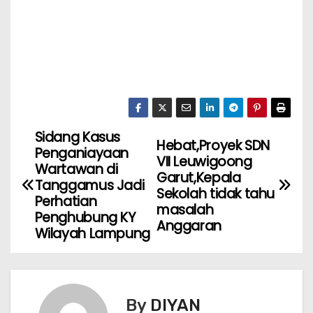
Sidang Kasus
Hebat,Proyek SDN
Penganiayaan
VII Leuwigoong
Wartawan di
Garut,Kepala
Tanggamus Jadi
Sekolah tidak tahu
Perhatian
masalah
Penghubung KY
Anggaran
Wilayah Lampung
By
DIYAN