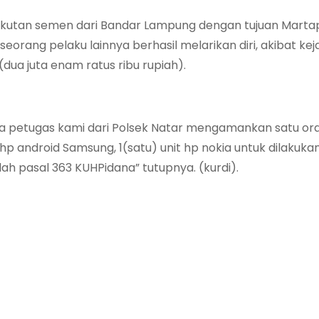
gkutan semen dari Bandar Lampung dengan tujuan Martap
orang pelaku lainnya berhasil melarikan diri, akibat kej
dua juta enam ratus ribu rupiah).
nya petugas kami dari Polsek Natar mengamankan satu or
hp android Samsung, 1(satu) unit hp nokia untuk dilakuka
lah pasal 363 KUHPidana” tutupnya. (kurdi).