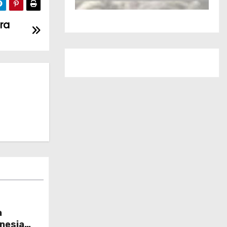
ra
a
nesia