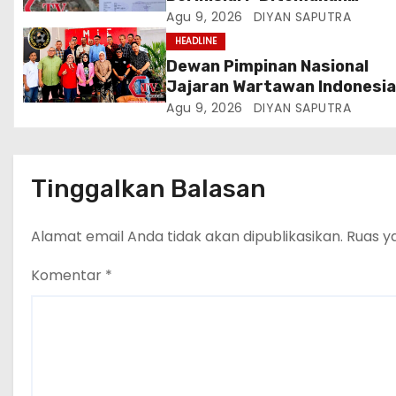
Meninggal Diduga Akibat
Agu 9, 2026
DIYAN SAPUTRA
Tekanan Hutang
HEADLINE
Dewan Pimpinan Nasional
Jajaran Wartawan Indonesi
(DPN-JWI) Menggelar Rapat
Agu 9, 2026
DIYAN SAPUTRA
Konsolidasi Dan Restrukturi
Di Jakarta
Tinggalkan Balasan
Alamat email Anda tidak akan dipublikasikan.
Ruas y
Komentar
*