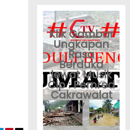
Klik Gambar
Ungkapan
Rasa
Berduka
lewat Musik
Cip : Pemred
Cakrawalat
v