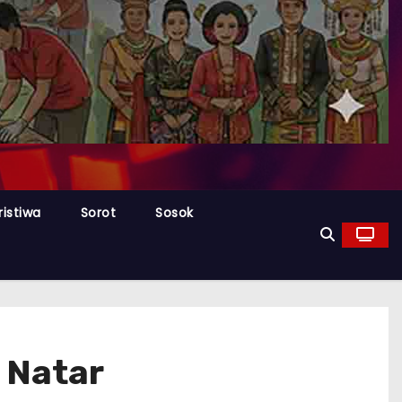
ristiwa
Sorot
Sosok
 Natar