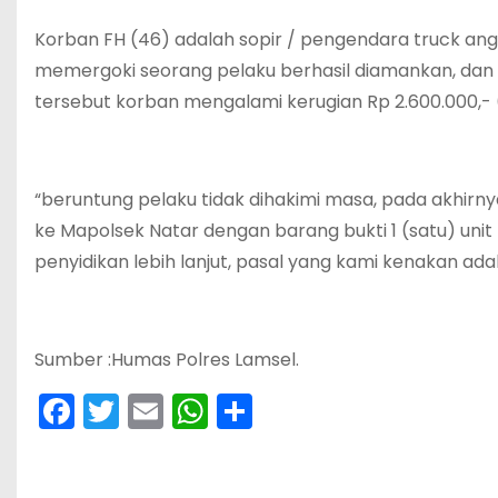
Korban FH (46) adalah sopir / pengendara truck an
memergoki seorang pelaku berhasil diamankan, dan se
tersebut korban mengalami kerugian Rp 2.600.000,- (
“beruntung pelaku tidak dihakimi masa, pada akhir
ke Mapolsek Natar dengan barang bukti 1 (satu) unit 
penyidikan lebih lanjut, pasal yang kami kenakan ada
Sumber :Humas Polres Lamsel.
F
T
E
W
S
a
w
m
h
h
c
itt
ai
a
ar