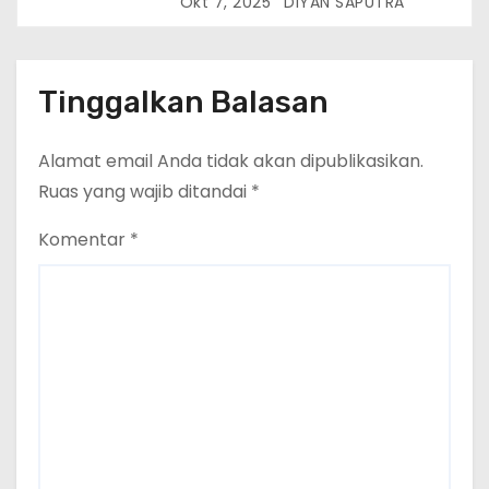
aset Rp 30,1 Miliyar dari jaringan
Okt 7, 2025
DIYAN SAPUTRA
TPPU
Tinggalkan Balasan
Alamat email Anda tidak akan dipublikasikan.
Ruas yang wajib ditandai
*
Komentar
*