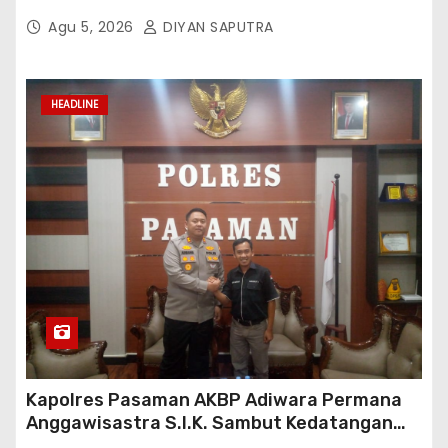
Penyaluran Pupuk Bersubsidi Di Desa Budi
Agu 5, 2026
DIYAN SAPUTRA
Lestari
HEADLINE
Kapolres Pasaman AKBP Adiwara Permana
Anggawisastra S.I.K. Sambut Kedatangan
Kepala Cakrawala Tv Sumatera Barat