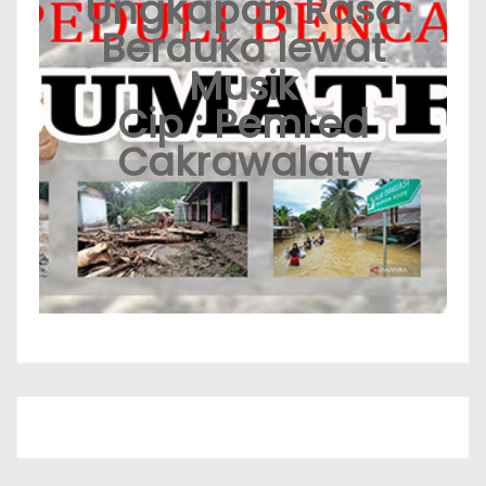
Ungkapan Rasa
Berduka lewat
Musik
Cip : Pemred
Cakrawalatv