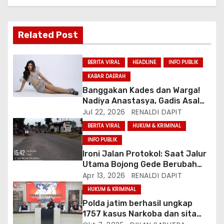
Related Post
BERITA VIRAL
HEADLINE
INFO PUBLIK
KABAR DAERAH
Banggakan Kades dan Warga!
Nadiya Anastasya, Gadis Asal
Gunungsari Citeureup Bawa
Jul 22, 2026
RENALDI DAPIT
Nama Jawa Barat ke Miss
BERITA VIRAL
HUKUM & KRIMINAL
Bintang Remaja Indonesia 2026
INFO PUBLIK
Ironi Jalan Protokol: Saat Jalur
Utama Bojong Gede Berubah
Jadi Garasi Bus AKAP
Apr 13, 2026
RENALDI DAPIT
HUKUM & KRIMINAL
Polda jatim berhasil ungkap
1757 kasus Narkoba dan sita