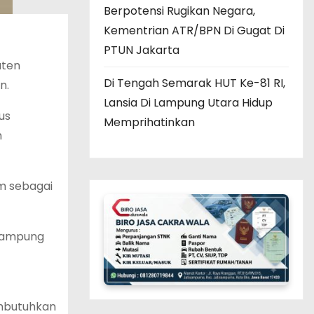
Berpotensi Rugikan Negara,
Kementrian ATR/BPN Di Gugat Di
PTUN Jakarta
aten
Di Tengah Semarak HUT Ke-81 RI,
n.
Lansia Di Lampung Utara Hidup
us
Memprihatinkan
h
m sebagai
 Lampung
mbutuhkan