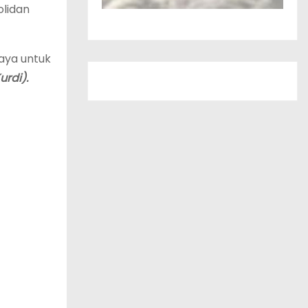
olidan
aya untuk
urdi).