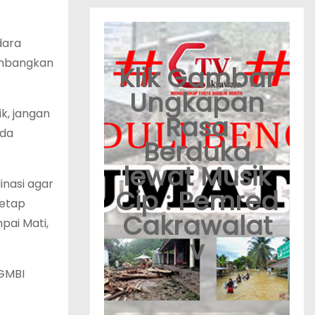
dara
embangkan
Klik Gambar
Ungkapan
k, jangan
Rasa
ada
Berduka
lewat Musik
nasi agar
Cip : Pemred
Tetap
Cakrawalat
pai Mati,
v
GMBI