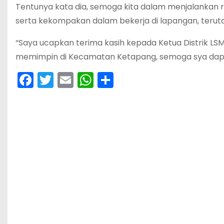
Tentunya kata dia, semoga kita dalam menjalankan r
serta kekompakan dalam bekerja di lapangan, teruta
“Saya ucapkan terima kasih kepada Ketua Distrik L
memimpin di Kecamatan Ketapang, semoga sya dapa
F
T
E
W
S
a
w
m
h
h
c
itt
ai
a
ar
e
er
l
ts
e
b
A
o
p
o
p
k